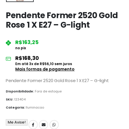
Pendente Former 2520 Gold
Rose 1 X E27 – G-light
R$
163,25
no pix
R$
168,30
Em até
3
x de
R$
56,10
sem juros
Mais formas de pagamento
Pendente Former 2520 Gold Rose 1 X E27 – G-light
Disponibilidade:
Fora de estoque
SKU:
123404
Categoria:
Iluminacao
Me Avise!