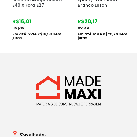
E40 X Fora E27
Branco Luzon
R$
16,01
R$
20,17
no pix
no pix
Em até
1
x de
R$
16,50
sem
Em até
1
x de
R$
20,79
sem
juros
juros
Cavalhada
: