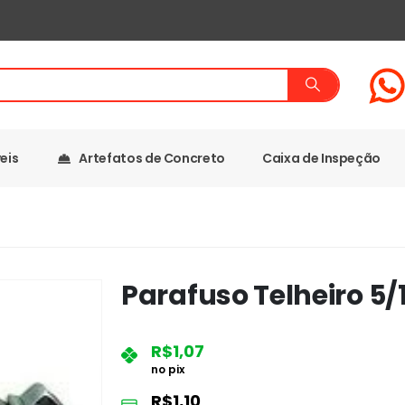
eis
Artefatos de Concreto
Caixa de Inspeção
Parafuso Telheiro 5
R$
1,07
no pix
R$
1,10