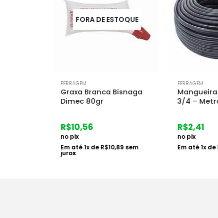
FORA DE ESTOQUE
FERRAGEM
FERRAGEM
vo
Graxa Branca Bisnaga
Mangueira Poli
Dimec 80gr
3/4 – Metro
R$
10,56
R$
2,41
no pix
no pix
m juros
Em até
1
x de
R$
10,89
sem
Em até
1
x de
R$
2
juros