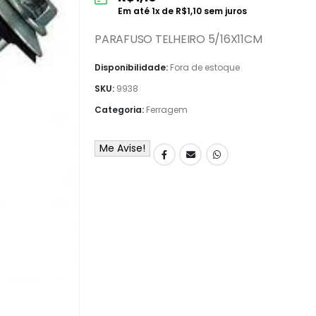
Em até
1
x de
R$
1,10
sem juros
PARAFUSO TELHEIRO 5/16X11CM
Disponibilidade:
Fora de estoque
SKU:
9938
Categoria:
Ferragem
Me Avise!