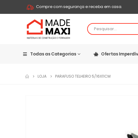
Compre com segurança e receba em casa.
Todas as Categorias
Ofertas Imperdív
LOJA
PARAFUSO TELHEIRO 5/16X11CM