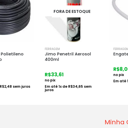
FORA DE ESTOQUE
FERRAGEM
FERRAGEM
etileno
Jimo Penetril Aerosol
Engate Fle
400ml
R$
8,00
R$
33,61
no pix
no pix
Em até
1
x d
,48
sem juros
Em até
1
x de
R$
34,65
sem
juros
Minha 