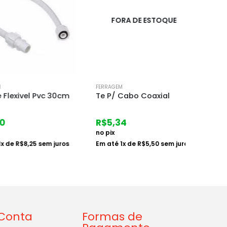
FORA DE ESTOQUE
F
FERRAGEM
FERRAGE
xivel Pvc 30cm
Te P/ Cabo Coaxial
Cal V
R$
5,34
R$
5,
no pix
no pix
e
R$
8,25
sem juros
Em até
1
x de
R$
5,50
sem juros
Em at
Conta
Formas de