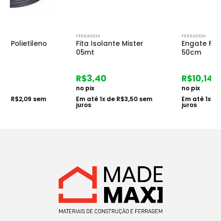
FERRAGEM
FERRAGEM
Fita Isolante Mister
Engate Flexivel Pvc
05mt
50cm
R$
3,40
R$
10,14
no pix
no pix
Em até
1
x de
R$
3,50
sem
Em até
1
x de
R$
10,45
sem
juros
juros