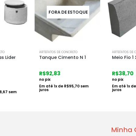
STOQUE
ETO
ARTEFATOS DE CONCRETO
ARTEFATOS DE 
to N 1
Meio Fio 1 X 12 X 30
Calhas 4
Concreto
R$
38,70
R$
73,62
no pix
no pix
5,70
sem
Em até
1
x de
R$
39,90
sem
juros
Em até
1
x d
juros
Minha 