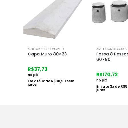
FORA DE E
ARTEFATOS DE CONCRETO
ARTEFATOS DE CONCR
Fossa 8 Pessoas Lider
Tanque Cimen
60×80
R$
92,83
R$
170,72
no pix
no pix
em
Em até
1
x de
R$
9
juros
Em até
3
x de
R$
58,67
sem
juros