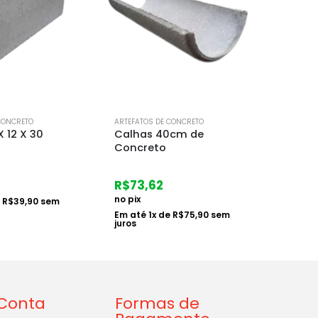
FORA DE ESTOQUE
CONCRETO
ARTEFATOS DE CONCRETO
ARTEFAT
0cm de
Tanque Cimento N 3
Bloco
R$
112,04
R$
2,
no pix
no pix
Em até
2
x de
R$
57,75
sem
Em at
juros
e
R$
75,90
sem
Conta
Formas de