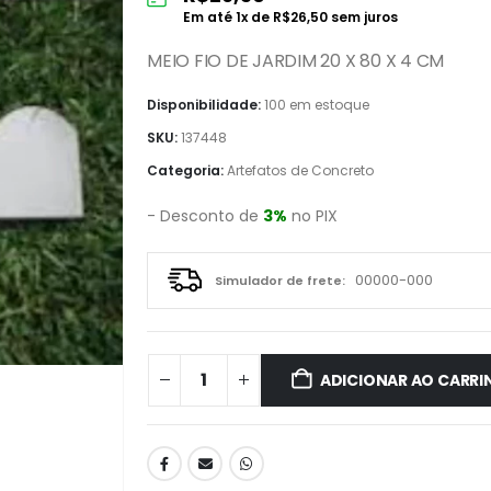
Em até
1
x de
R$
26,50
sem juros
MEIO FIO DE JARDIM 20 X 80 X 4 CM
Disponibilidade:
100 em estoque
SKU:
137448
Categoria:
Artefatos de Concreto
- Desconto de
3%
no PIX
Simulador de frete:
ADICIONAR AO CARRI