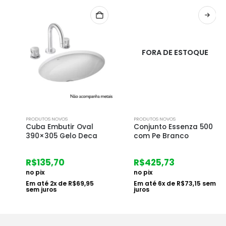
FORA DE ESTOQUE
PRODUTOS NOVOS
PRODUTOS NOVOS
Cuba Embutir Oval
Conjunto Essenza 500
390×305 Gelo Deca
com Pe Branco
R$
135,70
R$
425,73
no pix
no pix
Em até
2
x de
R$
69,95
Em até
6
x de
R$
73,15
sem
sem juros
juros