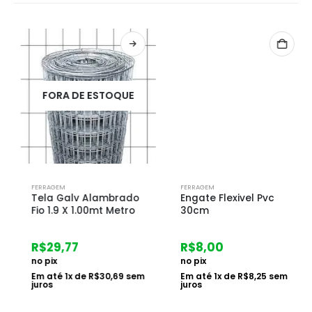
FORA DE ESTOQUE
FERRAGEM
FERRAGEM
Tela Galv Alambrado
Engate Flexivel Pvc
Fio 1.9 X 1.00mt Metro
30cm
R$
29,77
R$
8,00
no pix
no pix
Em até
1
x de
R$
30,69
sem
Em até
1
x de
R$
8,25
sem
juros
juros