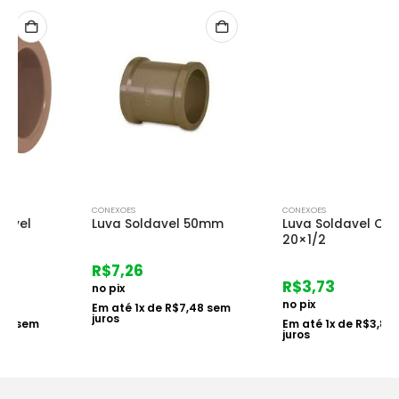
CONEXOES
CONEXOES
Luva Soldavel 50mm
Luva Soldavel C/rosca
20×1/2
R$
7,26
R$
3,73
no pix
no pix
Em até
1
x de
R$
7,48
sem
juros
Em até
1
x de
R$
3,85
sem
juros