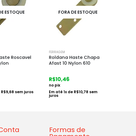
DE ESTOQUE
F
FERRAGEM
FERRAGE
Haste Chapa
Trava Porta Adesivo
Esguic
ylon 610
Pratico Dtools
Cores
R$
7,47
R$
13
no pix
no pix
e
R$
10,78
sem
Em até
1
x de
R$
7,70
sem juros
Em at
juros
Conta
Formas de