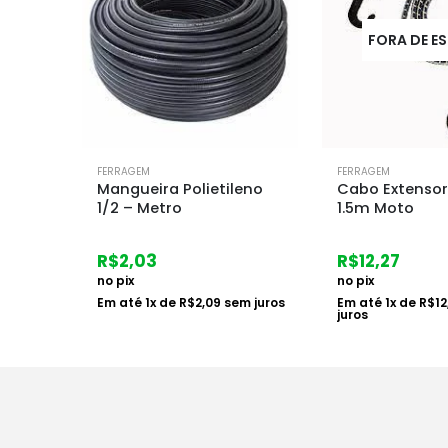
FORA DE ESTOQUE
FERRAGEM
FERRAGEM
eno
Cabo Extensor Elastico
Mangueira Poli
1.5m Moto
3/4 – Metro
R$
12,27
R$
2,41
no pix
no pix
m juros
Em até
1
x de
R$
12,65
sem
Em até
1
x de
R$
2
juros