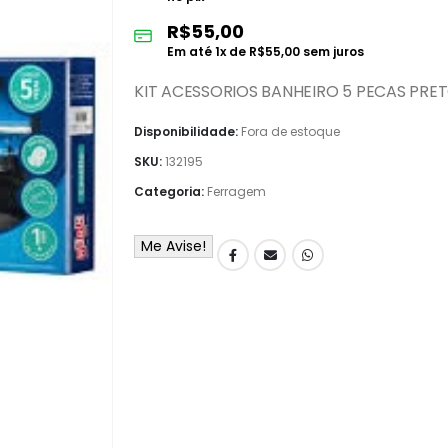
R$
55,00
Em até
1
x de
R$
55,00
sem juros
KIT ACESSORIOS BANHEIRO 5 PECAS PR
Disponibilidade:
Fora de estoque
SKU:
132195
Categoria:
Ferragem
Me Avise!