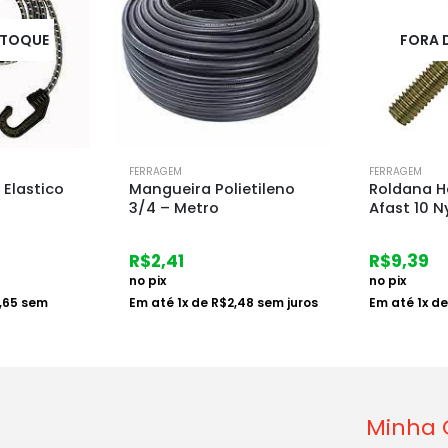
FORA DE ESTOQUE
FORA 
FERRAGEM
FERRAGEM
etileno
Roldana Haste Roscavel
Roldana 
Afast 10 Nylon
Afast 10 N
R$
9,39
R$
10,46
no pix
no pix
,48
sem juros
Em até
1
x de
R$
9,68
sem juros
Em até
1
x d
juros
Minha 