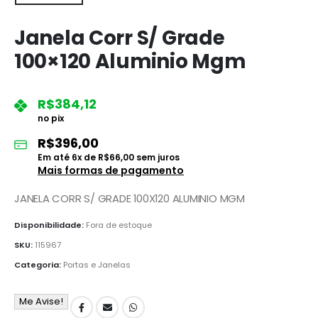
Janela Corr S/ Grade
100×120 Aluminio Mgm
R$
384,12
no pix
R$
396,00
Em até
6
x de
R$
66,00
sem juros
Mais formas de pagamento
JANELA CORR S/ GRADE 100X120 ALUMINIO MGM
Disponibilidade:
Fora de estoque
SKU:
115967
Categoria:
Portas e Janelas
Me Avise!