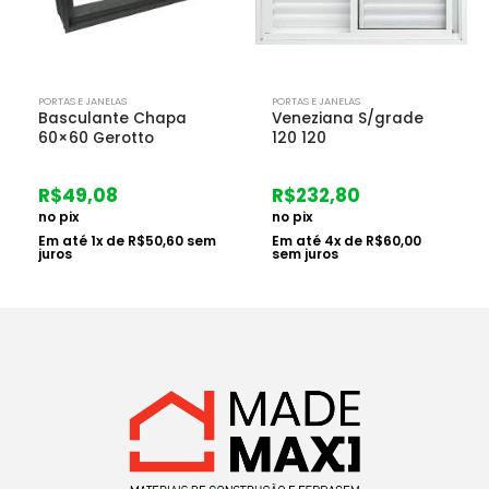
PORTAS E JANELAS
PORTAS E JANELAS
Veneziana S/grade
Janela Corr C/ Grade
120 120
100×120 Aluminio Mgm
R$
232,80
R$
607,12
no pix
no pix
Em até
4
x de
R$
60,00
Em até
6
x de
R$
104,32
sem juros
sem juros