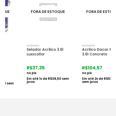
FORA DE ESTOQUE
FORA DE ESTOQUE
ALVENARIA
ALVENARIA
Selador Acrilico 3.6l
Acrilico Dacar Pisos
Luxxcollor
3.6l Concreto
R$
37,35
R$
104,57
no pix
no pix
Em até
1
x de
R$
38,50
sem
Em até
2
x de
R$
53,90
juros
sem juros