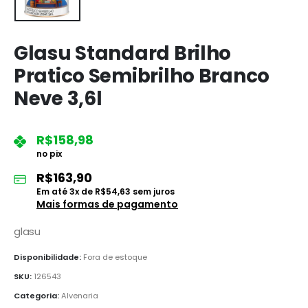
Glasu Standard Brilho
Pratico Semibrilho Branco
Neve 3,6l
R$
158,98
no pix
R$
163,90
Em até
3
x de
R$
54,63
sem juros
Mais formas de pagamento
glasu
Disponibilidade:
Fora de estoque
SKU:
126543
Categoria:
Alvenaria