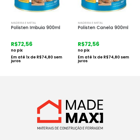
MADEIRA E METAL
MADEIRA E METAL
Polisten Canela 900ml
Fundo Nivelador
P/madeira 900m
R$
72,56
R$
28,81
no pix
no pix
Em até
1
x de
R$
74,80
sem
juros
Em até
1
x de
R$
29,70
sem
juros