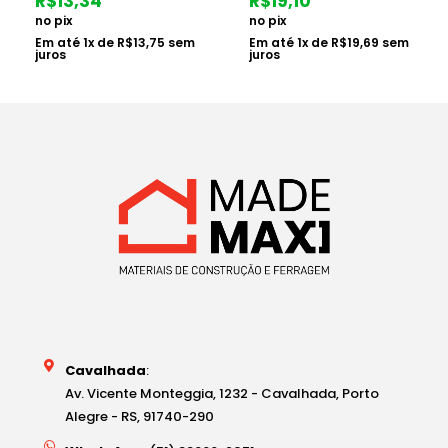
R$
19,10
R$
33,61
no pix
no pix
Em até
1
x de
R$
19,69
sem
Em até
1
x de
R$
34,65
sem
juros
juros
Cavalhada
:
Av. Vicente Monteggia, 1232 - Cavalhada, Porto
Alegre - RS, 91740-290