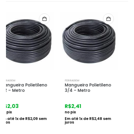
FORA DE ESTOQUE
FERRAGEM
FERRAGEM
Mangueira Polietileno
Roldana Haste
3/4 – Metro
Roscavel Afast 10
Nylon
R$
2,41
R$
9,39
no pix
no pix
Em até
1
x de
R$
2,48
sem
juros
Em até
1
x de
R$
9,68
sem
juros