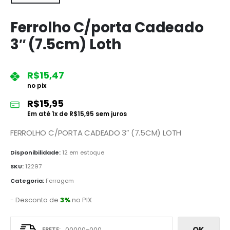
Ferrolho C/porta Cadeado
3″ (7.5cm) Loth
R$
15,47
no pix
R$
15,95
Em até
1
x de
R$
15,95
sem juros
FERROLHO C/PORTA CADEADO 3″ (7.5CM) LOTH
Disponibilidade:
12 em estoque
SKU:
12297
Categoria:
Ferragem
- Desconto de
3%
no PIX
OK