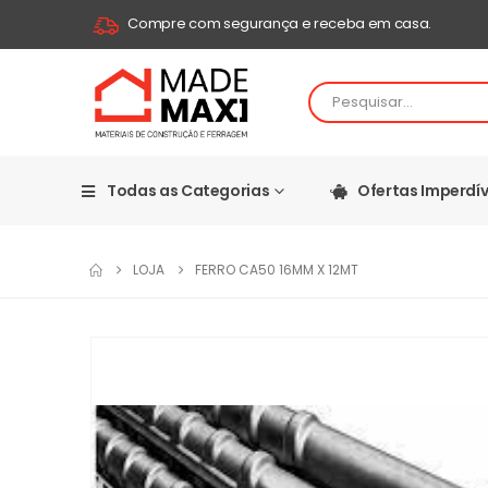
Compre com segurança e receba em casa.
Todas as Categorias
Ofertas Imperdív
LOJA
FERRO CA50 16MM X 12MT