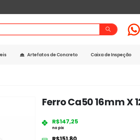
eis
Artefatos de Concreto
Caixa de Inspeção
Ferro Ca50 16mm X 
R$
147,25
no pix
R$
151,80