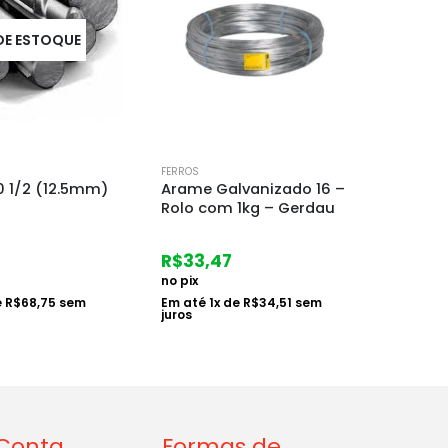
FORA DE ESTOQUE
FERROS
FERROS
vanizado 16 –
Malha Reforcada 4.2
Treli
1kg – Gerdau
15x15x3m
(6.0×
R$
96,90
R$
56
no pix
no pix
e
R$
34,51
sem
Em até
1
x de
R$
99,90
sem
Em at
juros
juros
Conta
Formas de