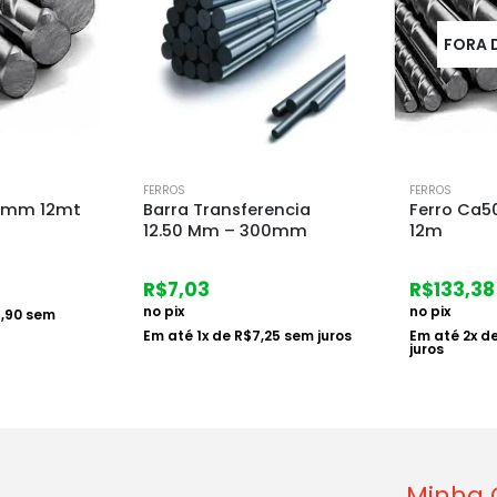
FORA DE ESTOQUE
FERROS
FERROS
rencia
Ferro Ca50 1/2 (12.5mm)
Arame Gal
00mm
12m
Rolo com 
R$
133,38
R$
33,47
no pix
no pix
25
sem juros
Em até
2
x de
R$
68,75
sem
Em até
1
x d
juros
juros
Minha 