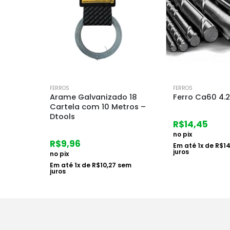
FERROS
FERROS
o 18
Ferro Ca60 4.2mm 12mt
Barra Transfe
tros –
12.50 Mm – 3
R$
14,45
R$
7,03
no pix
no pix
Em até
1
x de
R$
14,90
sem
juros
Em até
1
x de
R$
7,
em