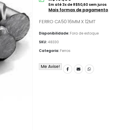
Em até
3
x de
R$
50,60
sem juros
Mais formas de pagamento
FERRO CA50 16MM X 12MT
Disponibilidade:
Fora de estoque
SKU:
48330
Categoria:
Ferros
Me Avise!