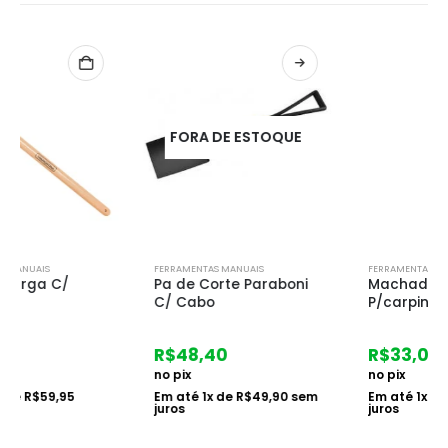
FORA DE ESTOQUE
FERRAMENTAS MANUAIS
FERRAMENTAS MANUAIS
Pa de Corte Paraboni
Machadinho
C/ Cabo
P/carpinteiro
R$
48,40
R$
33,08
no pix
no pix
Em até
1
x de
R$
49,90
sem
Em até
1
x de
R$
34,10
sem
juros
juros