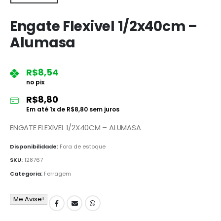
Engate Flexivel 1/2x40cm –
Alumasa
R$
8,54
no pix
R$
8,80
Em até
1
x de
R$
8,80
sem juros
ENGATE FLEXIVEL 1/2X40CM – ALUMASA
Disponibilidade:
Fora de estoque
SKU:
128767
Categoria:
Ferragem
Me Avise!