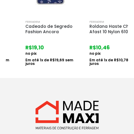
FERRAGEM
FERRAGEM
Cadeado de Segredo
Roldana Haste Chapa
Fashion Ancora
Afast 10 Nylon 610
R$
19,10
R$
10,46
no pix
no pix
Em até
1
x de
R$
19,69
sem
Em até
1
x de
R$
10,78
sem
juros
juros