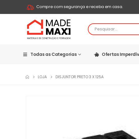
Compre com segurança e receba em casa.
Todas as Categorias
Ofertas Imperdív
LOJA
DISJUNTOR PRETO 3 X 125A