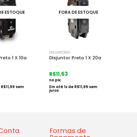
DE ESTOQUE
F
DISJUNTORES
DISJUNT
Preto 1 X 20a
Disjuntor Branco Din 1 X
Disjun
63a
R$
80
R$
16,54
no pix
no pix
e
R$
11,99
sem
Em at
juros
Em até
1
x de
R$
17,05
sem
juros
Conta
Formas de