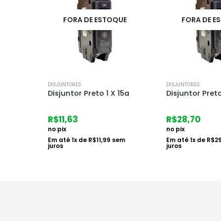
UE
FORA DE ESTOQUE
DISJUNTORES
DISJUNTORES
 15a
Disjuntor Preto 1 X 40a
Disjuntor Bran
50a
R$
28,70
R$
16,54
no pix
no pix
em
Em até
1
x de
R$
29,59
sem
juros
Em até
1
x de
R$
17
juros