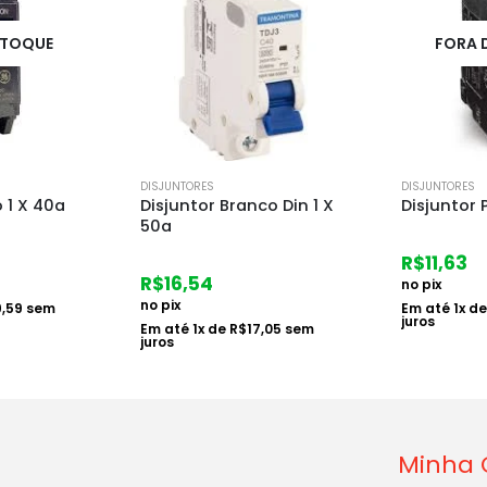
FORA DE ESTOQUE
FORA 
DISJUNTORES
DISJUNTORES
co Din 1 X
Disjuntor Preto 1 X 10a
Disjuntor 
R$
11,63
R$
11,63
no pix
no pix
Em até
1
x de
R$
11,99
sem
Em até
1
x d
juros
juros
,05
sem
Minha 