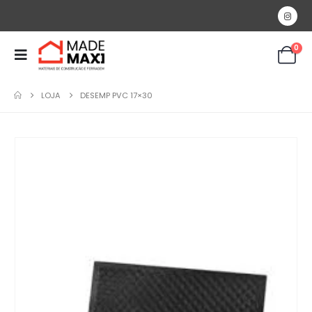
0
LOJA
DESEMP PVC 17×30