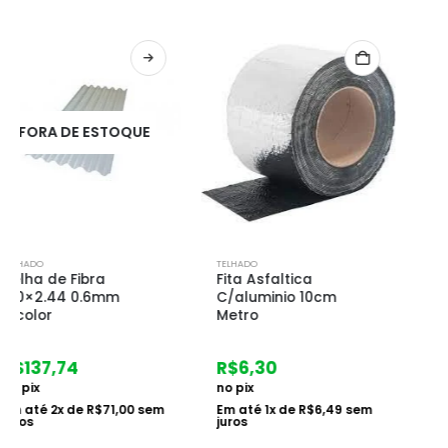
TELHADO
TELHADO
Fita Asfaltica
Telha de Fibra
C/aluminio 10cm
50×2.44 Incolor
Metro
R$
57,62
R$
6,30
no pix
no pix
Em até
1
x de
R$
59,40
sem
juros
Em até
1
x de
R$
6,49
sem
juros