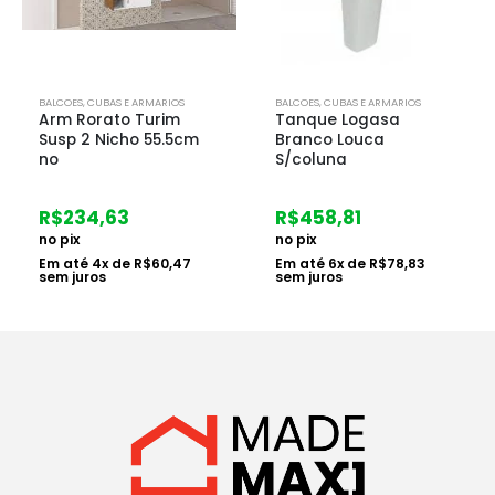
BALCOES, CUBAS E ARMARIOS
BALCOES, CUBAS E ARMARIOS
Arm Rorato Turim
Tanque Logasa
Susp 2 Nicho 55.5cm
Branco Louca
no
S/coluna
R$
234,63
R$
458,81
no pix
no pix
Em até
4
x de
R$
60,47
Em até
6
x de
R$
78,83
sem juros
sem juros