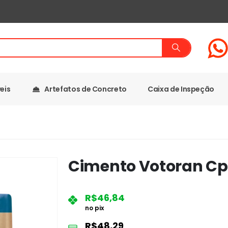
eis
Artefatos de Concreto
Caixa de Inspeção
Cimento Votoran Cp 
R$
46,84
no pix
R$
48,29