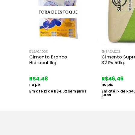
UE
ENSACADOS
ENSACADOS
Cimento Supremo Cpiv
Saco Brita 00 
32 Rs 50kg
Rosa 20kg
R$
46,46
R$
4,70
no pix
no pix
m juros
Em até
1
x de
R$
47,90
sem
Em até
1
x de
R$
4
juros