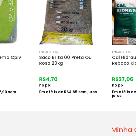
ENSACADOS
ENSACADOS
Preta Ou
Cal Hidraulica para
Gesso Cal
Reboco Kidrax 20kg
Hidracal 1
R$
27,06
R$
5,34
no pix
no pix
,85
sem juros
Em até
1
x de
R$
27,90
sem
Em até
1
x d
juros
Minha 