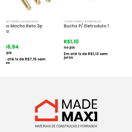
CONECTORES E ACESSORIOS
CONECTORES E ACESSORIOS
Bucha P/ Eletroduto 1
Passador de Fio Aco
15mt
R$
1,10
R$
26,68
no pix
no pix
Em até
1
x de
R$
1,13
sem
juros
Em até
1
x de
R$
27,50
sem
juros