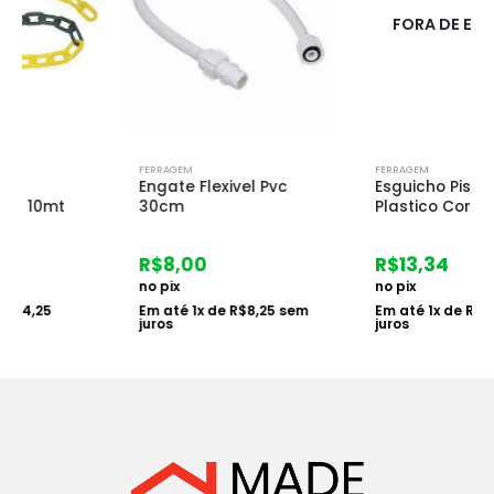
FORA DE ESTOQUE
FERRAGEM
FERRAGEM
Engate Flexivel Pvc
Esguicho Pistola
30cm
Plastico Cores
R$
8,00
R$
13,34
no pix
no pix
Em até
1
x de
R$
8,25
sem
Em até
1
x de
R$
13,75
sem
juros
juros