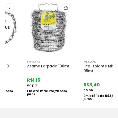
FERRAGEM
FERRAGEM
Arame Farpado 100mt
Fita Isolante Mister
05mt
R$
1,16
R$
3,40
no pix
no pix
Em até
1
x de
R$
1,20
sem
juros
Em até
1
x de
R$
3,50
sem
juros