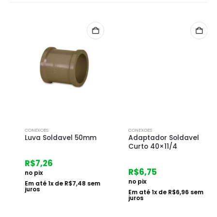
CONEXOES
CONEXOES
Luva Soldavel 50mm
Adaptador Soldavel
Curto 40×11/4
R$
7,26
R$
6,75
no pix
no pix
Em até
1
x de
R$
7,48
sem
juros
Em até
1
x de
R$
6,96
sem
juros