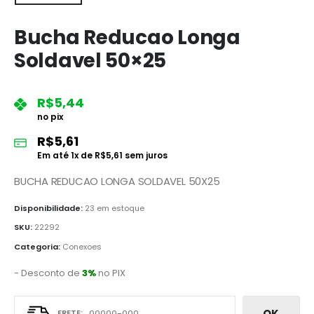
Bucha Reducao Longa
Soldavel 50×25
R$
5,44
no pix
R$
5,61
Em até
1
x de
R$
5,61
sem juros
BUCHA REDUCAO LONGA SOLDAVEL 50X25
Disponibilidade:
23 em estoque
SKU:
22292
Categoria:
Conexoes
- Desconto de
3%
no PIX
OK