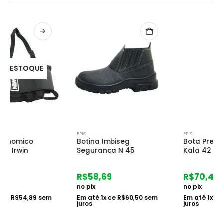
EPIS
EPIS
Botina Imbiseg
Bota Preta/amarela
Seguranca N 45
Kala 42
R$
58,69
R$
70,42
no pix
no pix
Em até
1
x de
R$
60,50
sem
Em até
1
x de
R$
72,60
sem
juros
juros