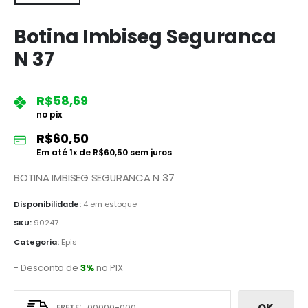
Botina Imbiseg Seguranca
N 37
R$
58,69
no pix
R$
60,50
Em até
1
x de
R$
60,50
sem juros
BOTINA IMBISEG SEGURANCA N 37
Disponibilidade:
4 em estoque
SKU:
90247
Categoria:
Epis
- Desconto de
3%
no PIX
OK