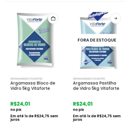
FORA DE ESTOQUE
ARGAMASSAS COLANTES
ARGAMASSAS COLANTES
Argamassa Bloco de
Argamassa Pastilha
Vidro 5kg Vitaforte
de Vidro 5kg Vitaforte
R$
24,01
R$
24,01
no pix
no pix
Em até
1
x de
R$
24,75
sem
Em até
1
x de
R$
24,75
sem
juros
juros