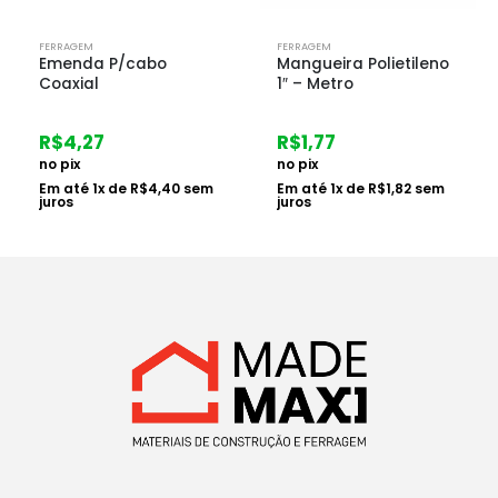
FERRAGEM
FERRAGEM
Mangueira Polietileno
Roldana Haste Chapa
1″ – Metro
Afast 10 Nylon 610
R$
1,77
R$
10,46
no pix
no pix
Em até
1
x de
R$
1,82
sem
Em até
1
x de
R$
10,78
sem
juros
juros