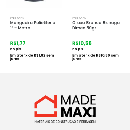
FERRAGEM
FERRAGEM
Mangueira Polietileno
Graxa Branca Bisnaga
1″ – Metro
Dimec 80gr
R$
1,77
R$
10,56
no pix
no pix
Em até
1
x de
R$
1,82
sem
Em até
1
x de
R$
10,89
sem
juros
juros