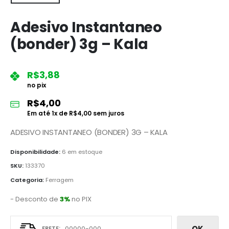
Adesivo Instantaneo
(bonder) 3g – Kala
R$
3,88
no pix
R$
4,00
Em até
1
x de
R$
4,00
sem juros
ADESIVO INSTANTANEO (BONDER) 3G – KALA
Disponibilidade:
6 em estoque
SKU:
133370
Categoria:
Ferragem
- Desconto de
3%
no PIX
OK