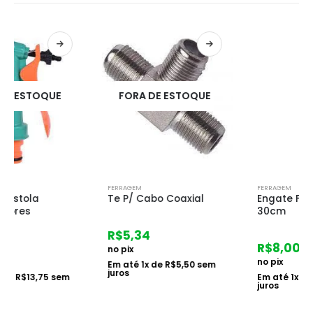
FORA DE ESTOQUE
FERRAGEM
FERRAGEM
Te P/ Cabo Coaxial
Engate Flexivel Pvc
30cm
R$
5,34
R$
8,00
no pix
no pix
Em até
1
x de
R$
5,50
sem
juros
Em até
1
x de
R$
8,25
sem
juros