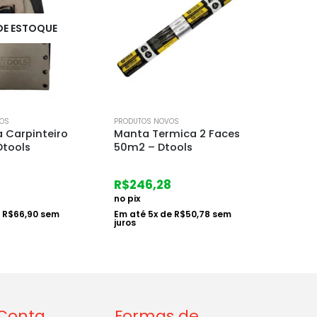
FORA DE ESTOQUE
OS
PRODUTOS NOVOS
PRODUTO
mica 2 Faces
Coluna Aco 08.00mm
Castel
ools
07x14cm P/c.arm.
25mm 
119002665
8
R$
32
R$
163,93
no pix
no pix
e
R$
50,78
sem
Em at
juros
Em até
3
x de
R$
56,33
sem
juros
Conta
Formas de