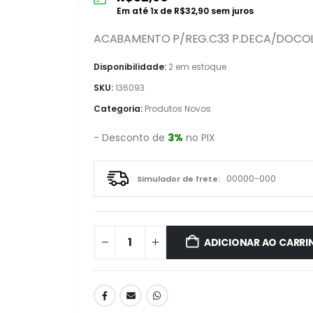
Em até
1
x de
R$
32,90
sem juros
ACABAMENTO P/REG.C33 P.DECA/DOCOL
Disponibilidade:
2 em estoque
SKU:
136093
Categoria:
Produtos Novos
- Desconto de
3%
no PIX
Simulador de frete:
ADICIONAR AO CARRI