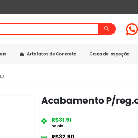
eis
Artefatos de Concreto
Caixa de Inspeção
LU
Acabamento P/reg.c3
R$
31,91
no pix
R$
32,90