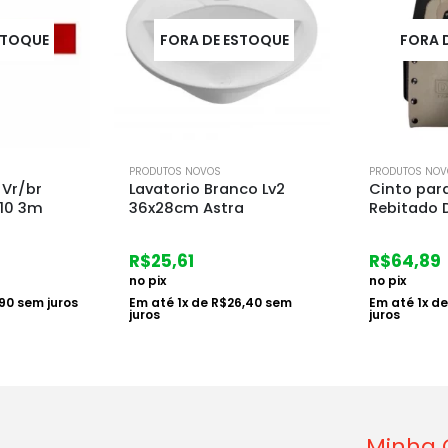
STOQUE
FORA DE ESTOQUE
PRODUTOS NOVOS
PRODUTOS NOV
co Lv2
Cinto para Carpinteiro
Manta Ter
a
Rebitado Dtools
50m2 – Dt
R$
64,89
R$
246,2
no pix
no pix
6,40
sem
Em até
1
x de
R$
66,90
sem
Em até
5
x d
juros
juros
Minha 