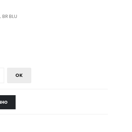
 BR BLU
OK
NHO