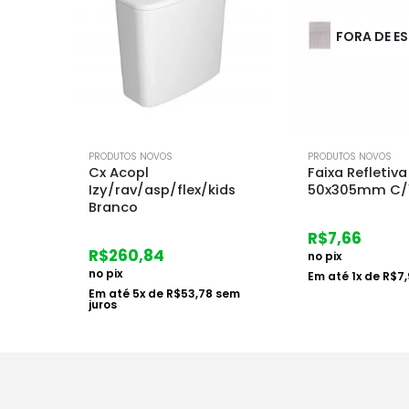
FORA DE ESTOQUE
FORA DE E
PRODUTOS NOVOS
PRODUTOS NOVOS
Faixa Refletiva Vr/br
Lavatorio Bran
ids
50x305mm C/10 3m
36x28cm Astr
R$
7,66
R$
25,61
no pix
no pix
Em até
1
x de
R$
7,90
sem juros
Em até
1
x de
R$
2
juros
sem