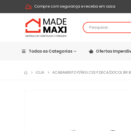
Compre com segurança e receba em casa.
Todas as Categorias
Ofertas Imperdív
LOJA
ACABAMENTO P/REG.C33 P.DECA/DOCOL BR B