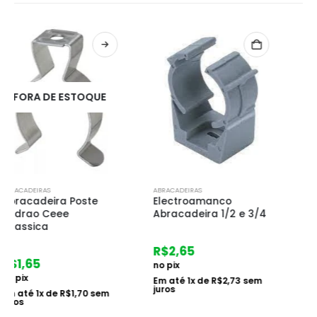
ABRACADEIRAS
ABRACADEIRAS
Electroamanco
Abracadeira Tipo U 4
Abracadeira 1/2 e 3/4
R$
4,27
R$
2,65
no pix
no pix
Em até
1
x de
R$
4,40
sem
juros
Em até
1
x de
R$
2,73
sem
juros