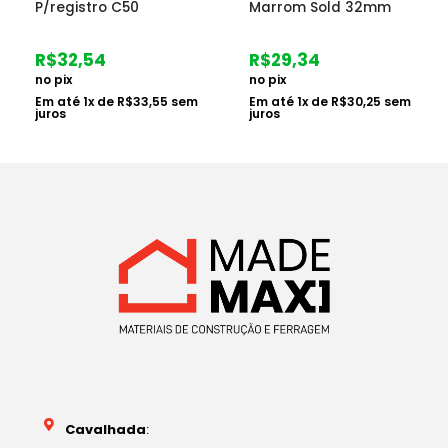
P/registro C50
Marrom Sold 32mm
R$
32,54
R$
29,34
no pix
no pix
Em até
1
x de
R$
33,55
sem
Em até
1
x de
R$
30,25
sem
juros
juros
Cavalhada
: