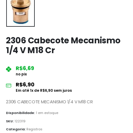
2306 Cabecote Mecanismo
1/4 V M18 Cr
R$
6,69
no pix
R$
6,90
Em até
1
x de
R$
6,90
sem juros
2306 CABECOTE MECANISMO 1/4 V M18 CR
Disponibilidade:
1 em estoque
SKU:
122319
Categoria:
Registros