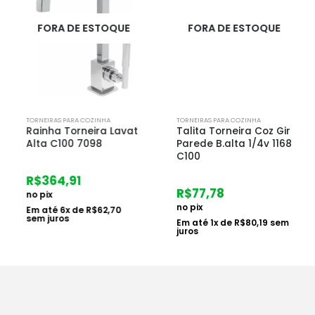
FORA DE ESTOQUE
FORA DE ESTOQUE
TORNEIRAS PARA COZINHA
TORNEIRAS PARA COZINHA
Rainha Torneira Lavat
Talita Torneira Coz Gir
Alta C100 7098
Parede B.alta 1/4v 1168
C100
R$
364,91
R$
77,78
no pix
no pix
Em até
6
x de
R$
62,70
sem juros
Em até
1
x de
R$
80,19
sem
juros