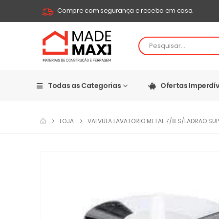
Compre com segurança e receba em casa.
Todas as Categorias
Ofertas Imperdív
LOJA
VALVULA LAVATORIO METAL 7/8 S/LADRAO SUP