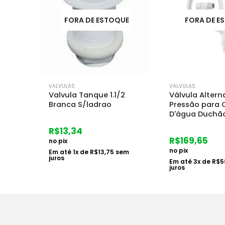
UE
FORA DE ESTOQUE
VALVULAS
VALVULAS
/2
Válvula Alternadora de
Valvula Ameri
Pressão para Caixa
Metal Cromad
D'água Duchão – Blukit
R$
37,35
R$
169,65
no pix
no pix
em
Em até
1
x de
R$
3
juros
Em até
3
x de
R$
58,30
sem
juros