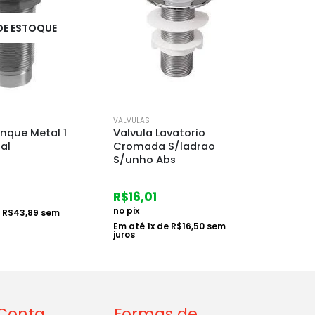
FORA DE ESTOQUE
F
VALVULAS
VALVULA
vatorio
Valvula Retencao
Válvul
S/ladrao
Soldavel Pvc 25mm
Tempo
bs
Higiban Acqua Flux
Canopl
R$
42,15
R$
95
no pix
no pix
e
R$
16,50
sem
Em até
1
x de
R$
43,45
sem
Em at
juros
juros
Conta
Formas de