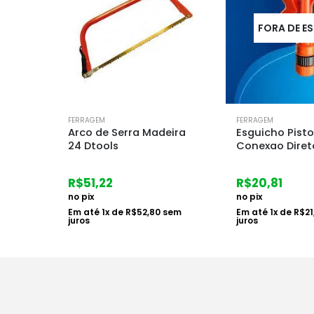
UE
FORA DE E
FERRAGEM
FERRAGEM
apa
Arco de Serra Madeira
Esguicho Pisto
24 Dtools
Conexao Diret
R$
51,22
R$
20,81
no pix
no pix
em
Em até
1
x de
R$
52,80
sem
Em até
1
x de
R$
21
juros
juros