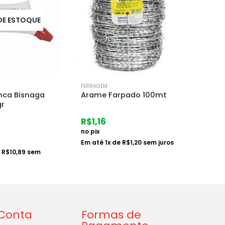
DE ESTOQUE
FERRAGEM
FERRAGE
nca Bisnaga
Arame Farpado 100mt
Mangu
gr
3/4 –
R$
1,16
R$
2,4
no pix
no pix
Em até
1
x de
R$
1,20
sem juros
e
R$
10,89
sem
Em at
Conta
Formas de