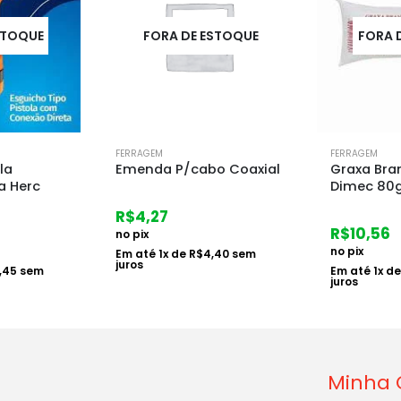
STOQUE
FORA DE ESTOQUE
FORA 
FERRAGEM
FERRAGEM
la
Emenda P/cabo Coaxial
Graxa Bra
a Herc
Dimec 80
R$
4,27
R$
10,56
no pix
no pix
Em até
1
x de
R$
4,40
sem
juros
,45
sem
Em até
1
x d
juros
Minha 