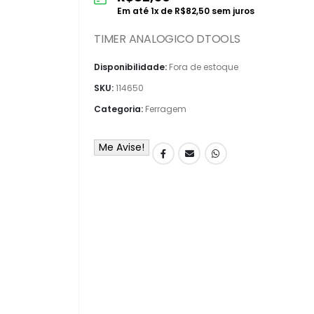
Em até
1
x de
R$
82,50
sem juros
TIMER ANALOGICO DTOOLS
Disponibilidade:
Fora de estoque
SKU:
114650
Categoria:
Ferragem
Me Avise!