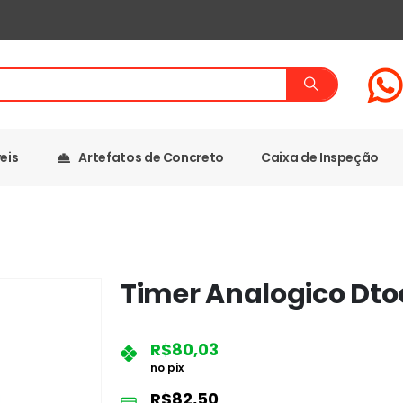
eis
Artefatos de Concreto
Caixa de Inspeção
Timer Analogico Dto
R$
80,03
no pix
R$
82,50