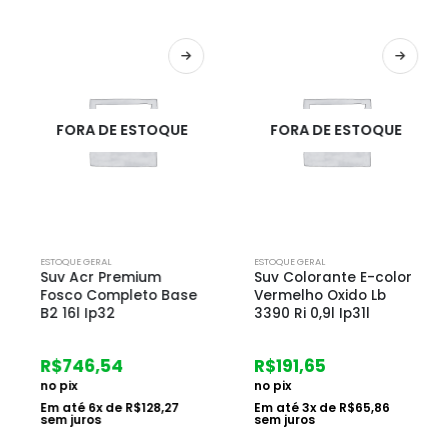
FORA DE ESTOQUE
FORA DE ESTOQUE
ESTOQUE GERAL
ESTOQUE GERAL
Suv Acr Premium
Suv Colorante E-color
Fosco Completo Base
Vermelho Oxido Lb
B2 16l Ip32
3390 Ri 0,9l Ip31l
R$
746,54
R$
191,65
no pix
no pix
Em até
6
x de
R$
128,27
Em até
3
x de
R$
65,86
sem juros
sem juros