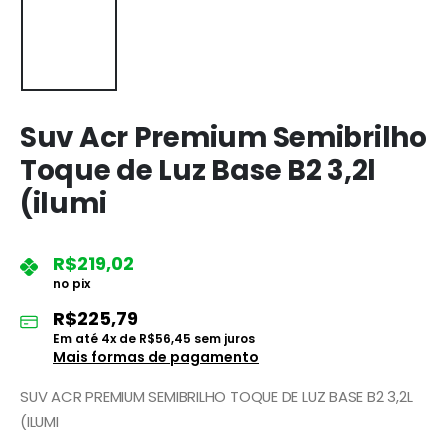
Suv Acr Premium Semibrilho
Toque de Luz Base B2 3,2l
(ilumi
R$
219,02
no pix
R$
225,79
Em até
4
x de
R$
56,45
sem juros
Mais formas de pagamento
SUV ACR PREMIUM SEMIBRILHO TOQUE DE LUZ BASE B2 3,2L
(ILUMI